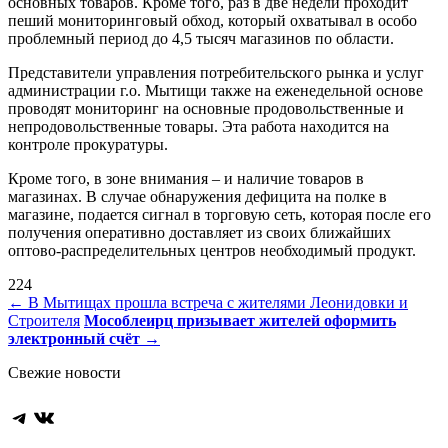
основных товаров. Кроме того, раз в две недели проходит
пеший мониторинговый обход, который охватывал в особо
проблемный период до 4,5 тысяч магазинов по области.
Представители управления потребительского рынка и услуг
администрации г.о. Мытищи также на еженедельной основе
проводят мониторинг на основные продовольственные и
непродовольственные товары. Эта работа находится на
контроле прокуратуры.
Кроме того, в зоне внимания – и наличие товаров в
магазинах. В случае обнаружения дефицита на полке в
магазине, подается сигнал в торговую сеть, которая после его
получения оперативно доставляет из своих ближайших
оптово-распределительных центров необходимый продукт.
224
Навигация
←
В Мытищах прошла встреча с жителями Леонидовки и
Строителя
Мособлеирц призывает жителей оформить
по
электронный счёт
→
записям
Свежие новости
Telegram
ВКонтакте