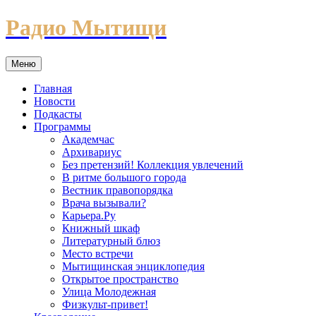
Перейти
Радио Мытищи
к
содержимому
Меню
Главная
Новости
Подкасты
Программы
Академчас
Архивариус
Без претензий! Коллекция увлечений
В ритме большого города
Вестник правопорядка
Врача вызывали?
Карьера.Ру
Книжный шкаф
Литературный блюз
Место встречи
Мытищинская энциклопедия
Открытое пространство
Улица Молодежная
Физкульт-привет!