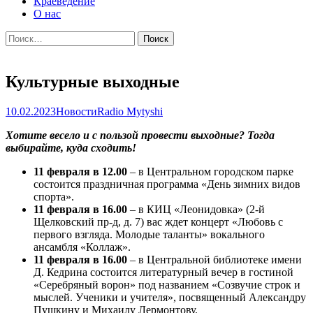
Краеведение
О нас
Найти:
Культурные выходные
10.02.2023
Новости
Radio Mytyshi
Хотите весело и с пользой провести выходные? Тогда
выбирайте, куда сходить!
11 февраля в 12.00
– в Центральном городском парке
состоится праздничная программа «День зимних видов
спорта».
11 февраля в 16.00
– в КИЦ «Леонидовка» (2-й
Щелковский пр-д, д. 7) вас ждет концерт «Любовь с
первого взгляда. Молодые таланты» вокального
ансамбля «Коллаж».
11 февраля в 16.00
– в Центральной библиотеке имени
Д. Кедрина состоится литературный вечер в гостиной
«Серебряный ворон» под названием «Созвучие строк и
мыслей. Ученики и учителя», посвященный Александру
Пушкину и Михаилу Лермонтову.