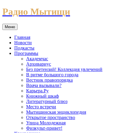
Перейти
Радио Мытищи
к
содержимому
Меню
Главная
Новости
Подкасты
Программы
Академчас
Архивариус
Без претензий! Коллекция увлечений
В ритме большого города
Вестник правопорядка
Врача вызывали?
Карьера.Ру
Книжный шкаф
Литературный блюз
Место встречи
Мытищинская энциклопедия
Открытое пространство
Улица Молодежная
Физкульт-привет!