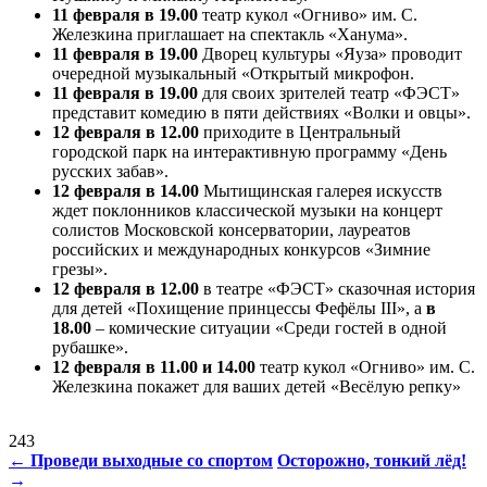
11 февраля в 19.00
театр кукол «Огниво» им. С.
Железкина приглашает на спектакль «Ханума».
11 февраля в 19.00
Дворец культуры «Яуза» проводит
очередной музыкальный «Открытый микрофон.
11 февраля в 19.00
для своих зрителей театр «ФЭСТ»
представит комедию в пяти действиях «Волки и овцы».
12 февраля в 12.00
приходите в Центральный
городской парк на интерактивную программу «День
русских забав».
12 февраля в 14.00
Мытищинская галерея искусств
ждет поклонников классической музыки на концерт
солистов Московской консерватории, лауреатов
российских и международных конкурсов «Зимние
грезы».
12 февраля в 12.00
в театре «ФЭСТ» сказочная история
для детей «Похищение принцессы Фефёлы III», а
в
18.00
– комические ситуации «Среди гостей в одной
рубашке».
12 февраля в 11.00 и 14.00
театр кукол «Огниво» им. С.
Железкина покажет для ваших детей «Весёлую репку»
243
Навигация
←
Проведи выходные со спортом
Осторожно, тонкий лёд!
→