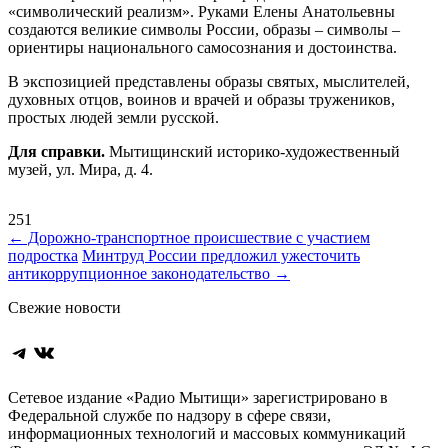
«символический реализм». Руками Елены Анатольевны
создаются великие символы России, образы – символы –
ориентиры национального самосознания и достоинства.
В экспозицией представлены образы святых, мыслителей,
духовных отцов, воинов и врачей и образы тружеников,
простых людей земли русской.
Для справки.
Мытищинский историко-художественный
музей, ул. Мира, д. 4.
251
Навигация
←
Дорожно-транспортное происшествие с участием
подростка
Минтруд России предложил ужесточить
по
антикоррупционное законодательство
→
записям
Свежие новости
Telegram
ВКонтакте
Сетевое издание «Радио Мытищи» зарегистрировано в
Федеральной службе по надзору в сфере связи,
информационных технологий и массовых коммуникаций