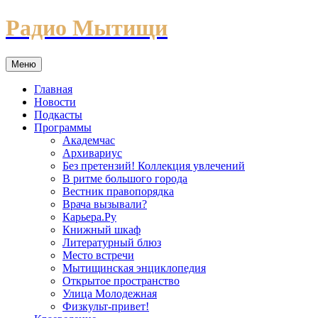
Перейти
Радио Мытищи
к
содержимому
Меню
Главная
Новости
Подкасты
Программы
Академчас
Архивариус
Без претензий! Коллекция увлечений
В ритме большого города
Вестник правопорядка
Врача вызывали?
Карьера.Ру
Книжный шкаф
Литературный блюз
Место встречи
Мытищинская энциклопедия
Открытое пространство
Улица Молодежная
Физкульт-привет!