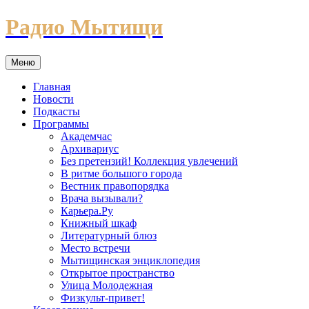
Перейти
Радио Мытищи
к
содержимому
Меню
Главная
Новости
Подкасты
Программы
Академчас
Архивариус
Без претензий! Коллекция увлечений
В ритме большого города
Вестник правопорядка
Врача вызывали?
Карьера.Ру
Книжный шкаф
Литературный блюз
Место встречи
Мытищинская энциклопедия
Открытое пространство
Улица Молодежная
Физкульт-привет!