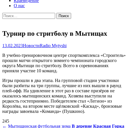
Краеведение
О нас
Найти:
Турнир по стритболу в Мытищах
13.02.2023
Новости
Radio Mytyshi
В учебно-тренировочном центре спорткомплекса «Строитель»
прошли матчи открытого зимнего чемпионата городского
округа Мытищи по стритболу. Всего в соревнованиях
приняли участие 10 команд.
Игры прошли в два этапа. На групповой стадии участники
были разбиты на три группы, лучшие из них вышли в раунд
плей-офф. На удивление в этот раз в составе призёров не
оказалось мытищинских команд. Хозяева выступили на
редкость гостеприимно. Победителем стал «Легион» из
Королёва, на втором месте щёлковский «Каскад», бронзовые
награды завоевала «Команда» (Пушкино).
245
Навигация
←
Мытищинская футбольная зима
В деревне Красная Горка