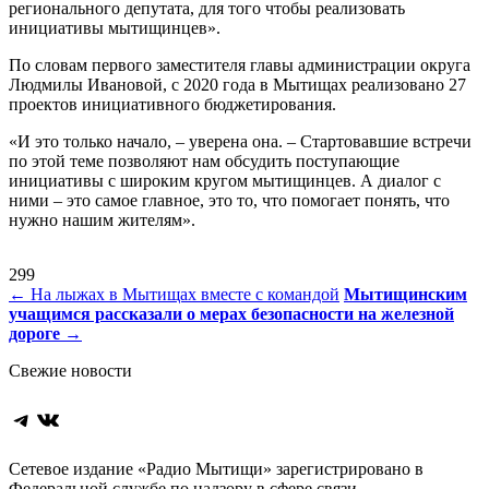
регионального депутата, для того чтобы реализовать
инициативы мытищинцев».
По словам первого заместителя главы администрации округа
Людмилы Ивановой, с 2020 года в Мытищах реализовано 27
проектов инициативного бюджетирования.
«И это только начало, – уверена она. – Стартовавшие встречи
по этой теме позволяют нам обсудить поступающие
инициативы с широким кругом мытищинцев. А диалог с
ними – это самое главное, это то, что помогает понять, что
нужно нашим жителям».
299
Навигация
←
На лыжах в Мытищах вместе с командой
Мытищинским
учащимся рассказали о мерах безопасности на железной
по
дороге
→
записям
Свежие новости
Telegram
ВКонтакте
Сетевое издание «Радио Мытищи» зарегистрировано в
Федеральной службе по надзору в сфере связи,