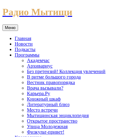
Перейти
Радио Мытищи
к
содержимому
Меню
Главная
Новости
Подкасты
Программы
Академчас
Архивариус
Без претензий! Коллекция увлечений
В ритме большого города
Вестник правопорядка
Врача вызывали?
Карьера.Ру
Книжный шкаф
Литературный блюз
Место встречи
Мытищинская энциклопедия
Открытое пространство
Улица Молодежная
Физкульт-привет!