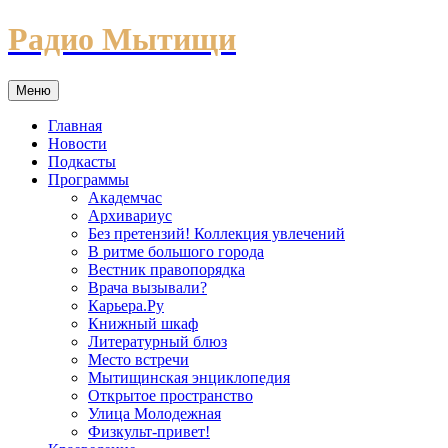
Перейти
Радио Мытищи
к
содержимому
Меню
Главная
Новости
Подкасты
Программы
Академчас
Архивариус
Без претензий! Коллекция увлечений
В ритме большого города
Вестник правопорядка
Врача вызывали?
Карьера.Ру
Книжный шкаф
Литературный блюз
Место встречи
Мытищинская энциклопедия
Открытое пространство
Улица Молодежная
Физкульт-привет!