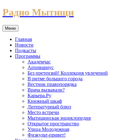
Перейти
Радио Мытищи
к
содержимому
Меню
Главная
Новости
Подкасты
Программы
Академчас
Архивариус
Без претензий! Коллекция увлечений
В ритме большого города
Вестник правопорядка
Врача вызывали?
Карьера.Ру
Книжный шкаф
Литературный блюз
Место встречи
Мытищинская энциклопедия
Открытое пространство
Улица Молодежная
Физкульт-привет!