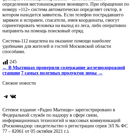
определения местонахождения звонящего. При обращении по
номеру «112» система автоматически определяет сектор, в
котором находится заявитель. Если телефон пострадавшего
заряжен и исправен, спасатели, имея координаты, смогут
сориентировать человека на выход из леса, либо оперативно
направить на помощь поисковый отряд.
Система-112 нацелена на оказание помощи наиболее
удобными для жителей и гостей Московской области
способами.
245
Навигация
←
В Мытищах проверили содержание железнодорожной
станции
7 самых полезных продуктов зимы
→
по
Свежие новости
записям
Telegram
ВКонтакте
Сетевое издание «Радио Мытищи» зарегистрировано в
Федеральной службе по надзору в сфере связи,
информационных технологий и массовых коммуникаций
(Роскомнадзор: свидетельство о регистрации серия ЭЛ № ФС
77 – 82061 от 05 октября 2021 г.).