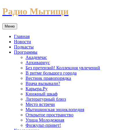
Перейти
Радио Мытищи
к
содержимому
Меню
Главная
Новости
Подкасты
Программы
Академчас
Архивариус
Без претензий! Коллекция увлечений
В ритме большого города
Вестник правопорядка
Врача вызывали?
Карьера.Ру
Книжный шкаф
Литературный блюз
Место встречи
Мытищинская энциклопедия
Открытое пространство
Улица Молодежная
Физкульт-привет!