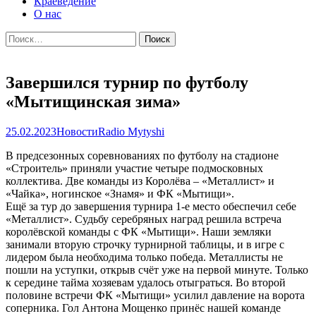
Краеведение
О нас
Найти:
Завершился турнир по футболу
«Мытищинская зима»
25.02.2023
Новости
Radio Mytyshi
В предсезонных соревнованиях по футболу на стадионе
«Строитель» приняли участие четыре подмосковных
коллектива. Две команды из Королёва – «Металлист» и
«Чайка», ногинское «Знамя» и ФК «Мытищи».
Ещё за тур до завершения турнира 1-е место обеспечил себе
«Металлист». Судьбу серебряных наград решила встреча
королёвской команды с ФК «Мытищи». Наши земляки
занимали вторую строчку турнирной таблицы, и в игре с
лидером была необходима только победа. Металлисты не
пошли на уступки, открыв счёт уже на первой минуте. Только
к середине тайма хозяевам удалось отыграться. Во второй
половине встречи ФК «Мытищи» усилил давление на ворота
соперника. Гол Антона Мощенко принёс нашей команде