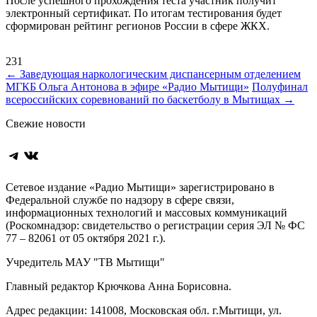
После успешного прохождения теста участник получит
электронный сертификат. По итогам тестирования будет
сформирован рейтинг регионов России в сфере ЖКХ.
231
Навигация
←
Заведующая наркологическим диспансерным отделением
МГКБ Ольга Антонова в эфире «Радио Мытищи»
Полуфинал
по
всероссийских соревнований по баскетболу в Мытищах
→
записям
Свежие новости
Telegram
ВКонтакте
Сетевое издание «Радио Мытищи» зарегистрировано в
Федеральной службе по надзору в сфере связи,
информационных технологий и массовых коммуникаций
(Роскомнадзор: свидетельство о регистрации серия ЭЛ № ФС
77 – 82061 от 05 октября 2021 г.).
Учредитель МАУ "ТВ Мытищи"
Главный редактор Крючкова Анна Борисовна.
Адрес редакции: 141008, Московская обл. г.Мытищи, ул.