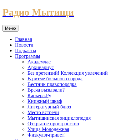
Перейти
Радио Мытищи
к
содержимому
Меню
Главная
Новости
Подкасты
Программы
Академчас
Архивариус
Без претензий! Коллекция увлечений
В ритме большого города
Вестник правопорядка
Врача вызывали?
Карьера.Ру
Книжный шкаф
Литературный блюз
Место встречи
Мытищинская энциклопедия
Открытое пространство
Улица Молодежная
Физкульт-привет!