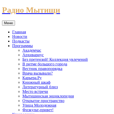
Перейти
Радио Мытищи
к
содержимому
Меню
Главная
Новости
Подкасты
Программы
Академчас
Архивариус
Без претензий! Коллекция увлечений
В ритме большого города
Вестник правопорядка
Врача вызывали?
Карьера.Ру
Книжный шкаф
Литературный блюз
Место встречи
Мытищинская энциклопедия
Открытое пространство
Улица Молодежная
Физкульт-привет!