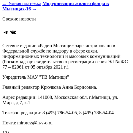
Навигация
←
Умная платёжка
Модернизация жилого фонда в
Мытищах-16
→
по
Свежие новости
записям
Telegram
ВКонтакте
Сетевое издание «Радио Мытищи» зарегистрировано в
Федеральной службе по надзору в сфере связи,
информационных технологий и массовых коммуникаций
(Роскомнадзор: свидетельство о регистрации серия ЭЛ № ФС
77 – 82061 от 05 октября 2021 г.).
Учредитель МАУ "ТВ Мытищи"
Главный редактор Крючкова Анна Борисовна.
Адрес редакции: 141008, Московская обл. г.Мытищи, ул.
Мира, д.7, к.1
Телефон редакции: 8 (495) 786-54-05, 8 (495) 786-54-04
Почта: mirpress@n-v-o.ru
12+