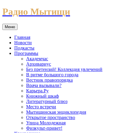
Перейти
Радио Мытищи
к
содержимому
Меню
Главная
Новости
Подкасты
Программы
Академчас
Архивариус
Без претензий! Коллекция увлечений
В ритме большого города
Вестник правопорядка
Врача вызывали?
Карьера.Ру
Книжный шкаф
Литературный блюз
Место встречи
Мытищинская энциклопедия
Открытое пространство
Улица Молодежная
Физкульт-привет!