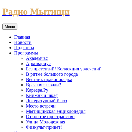
Перейти
Радио Мытищи
к
содержимому
Меню
Главная
Новости
Подкасты
Программы
Академчас
Архивариус
Без претензий! Коллекция увлечений
В ритме большого города
Вестник правопорядка
Врача вызывали?
Карьера.Ру
Книжный шкаф
Литературный блюз
Место встречи
Мытищинская энциклопедия
Открытое пространство
Улица Молодежная
Физкульт-привет!