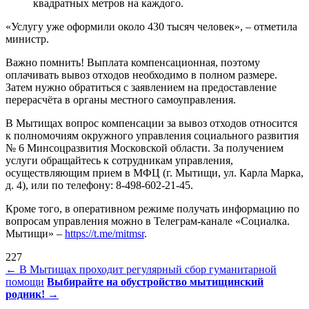
квадратных метров на каждого.
«Услугу уже оформили около 430 тысяч человек», – отметила
министр.
Важно помнить! Выплата компенсационная, поэтому
оплачивать вывоз отходов необходимо в полном размере.
Затем нужно обратиться с заявлением на предоставление
перерасчёта в органы местного самоуправления.
В Мытищах вопрос компенсации за вывоз отходов относится
к полномочиям окружного управления социального развития
№ 6 Минсоцразвития Московской области. За получением
услуги обращайтесь к сотрудникам управления,
осуществляющим прием в МФЦ (г. Мытищи, ул. Карла Марка,
д. 4), или по телефону: 8-498-602-21-45.
Кроме того, в оперативном режиме получать информацию по
вопросам управления можно в Телеграм-канале «Социалка.
Мытищи» –
https://t.me/mitmsr
.
227
Навигация
←
В Мытищах проходит регулярный сбор гуманитарной
помощи
Выбирайте на обустройство мытищинский
по
родник!
→
записям