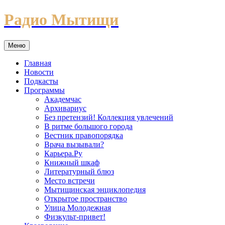
Перейти
Радио Мытищи
к
содержимому
Меню
Главная
Новости
Подкасты
Программы
Академчас
Архивариус
Без претензий! Коллекция увлечений
В ритме большого города
Вестник правопорядка
Врача вызывали?
Карьера.Ру
Книжный шкаф
Литературный блюз
Место встречи
Мытищинская энциклопедия
Открытое пространство
Улица Молодежная
Физкульт-привет!