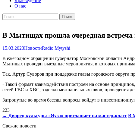
Краеведение
О нас
Найти:
В Мытищах прошла очередная встреча
15.03.2023
Новости
Radio Mytyshi
В ежегодном обращении губернатор Московской области Андрей
Мытищах проводят выездные мероприятия, в которых принимаю
Так, Артур Суворов при поддержке главы городского округа 
«Такой формат взаимодействия построен на основе принципо
сетей ГВС и ХВС, заделки межпанельных швов, проведения дер
Затронутые во время беседы вопросы войдут в инвестиционну
223
Навигация
←
Дворец культуры «Яуза» приглашает на мастер-класс
В 
по
Свежие новости
записям