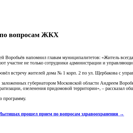
 по вопросам ЖКХ
 Воробьёв напомнил главам муниципалитетов: «Житель всегда п
т участие не только сотрудники администрации и управляющие
провёл встречу жителей дома № 1 корп. 2 по ул. Щербакова с у
в, заложенных губернатором Московской области Андреем Воро
атизации, озеленения придомовой территории», – рассказал об
ю программу.
Мытищах прошел прием по вопросам здравоохранения
→