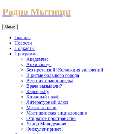
Перейти
Радио Мытищи
к
содержимому
Меню
Главная
Новости
Подкасты
Программы
Академчас
Архивариус
Без претензий! Коллекция увлечений
В ритме большого города
Вестник правопорядка
Врача вызывали?
Карьера.Ру
Книжный шкаф
Литературный блюз
Место встречи
Мытищинская энциклопедия
Открытое пространство
Улица Молодежная
Физкульт-привет!