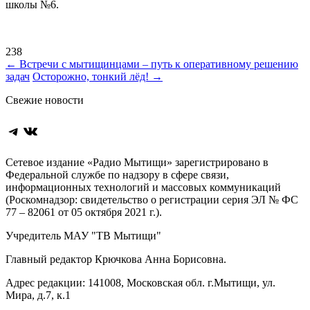
школы №6.
238
Навигация
←
Встречи с мытищинцами – путь к оперативному решению
задач
Осторожно, тонкий лёд!
→
по
Свежие новости
записям
Telegram
ВКонтакте
Сетевое издание «Радио Мытищи» зарегистрировано в
Федеральной службе по надзору в сфере связи,
информационных технологий и массовых коммуникаций
(Роскомнадзор: свидетельство о регистрации серия ЭЛ № ФС
77 – 82061 от 05 октября 2021 г.).
Учредитель МАУ "ТВ Мытищи"
Главный редактор Крючкова Анна Борисовна.
Адрес редакции: 141008, Московская обл. г.Мытищи, ул.
Мира, д.7, к.1