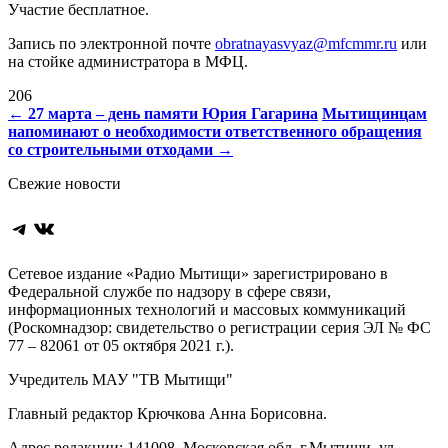
Участие бесплатное.
Запись по электронной почте
obratnayasvyaz@mfcmmr.ru
или
на стойке администратора в МФЦ.
206
Навигация
←
27 марта –
день памяти Юрия Гагарина
Мытищинцам
напоминают о необходимости ответственного обращения
по
со строительными отходами
→
записям
Свежие новости
Telegram
ВКонтакте
Сетевое издание «Радио Мытищи» зарегистрировано в
Федеральной службе по надзору в сфере связи,
информационных технологий и массовых коммуникаций
(Роскомнадзор: свидетельство о регистрации серия ЭЛ № ФС
77 – 82061 от 05 октября 2021 г.).
Учредитель МАУ "ТВ Мытищи"
Главный редактор Крючкова Анна Борисовна.
Адрес редакции: 141008, Московская обл. г.Мытищи, ул.