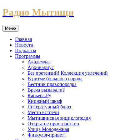
Перейти
Радио Мытищи
к
содержимому
Меню
Главная
Новости
Подкасты
Программы
Академчас
Архивариус
Без претензий! Коллекция увлечений
В ритме большого города
Вестник правопорядка
Врача вызывали?
Карьера.Ру
Книжный шкаф
Литературный блюз
Место встречи
Мытищинская энциклопедия
Открытое пространство
Улица Молодежная
Физкульт-привет!