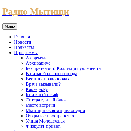
Перейти
Радио Мытищи
к
содержимому
Меню
Главная
Новости
Подкасты
Программы
Академчас
Архивариус
Без претензий! Коллекция увлечений
В ритме большого города
Вестник правопорядка
Врача вызывали?
Карьера.Ру
Книжный шкаф
Литературный блюз
Место встречи
Мытищинская энциклопедия
Открытое пространство
Улица Молодежная
Физкульт-привет!