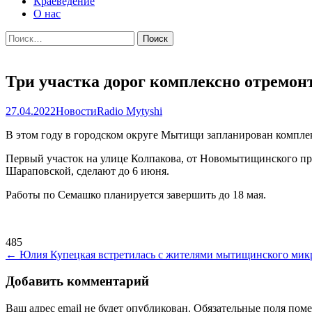
Краеведение
О нас
Найти:
Три участка дорог комплексно отремон
27.04.2022
Новости
Radio Mytyshi
В этом году в городском округе Мытищи запланирован компле
Первый участок на улице Колпакова, от Новомытищинского про
Шараповской, сделают до 6 июня.
Работы по Семашко планируется завершить до 18 мая.
485
Навигация
←
Юлия Купецкая встретилась с жителями мытищинского мик
по
Добавить комментарий
записям
Ваш адрес email не будет опубликован.
Обязательные поля пом