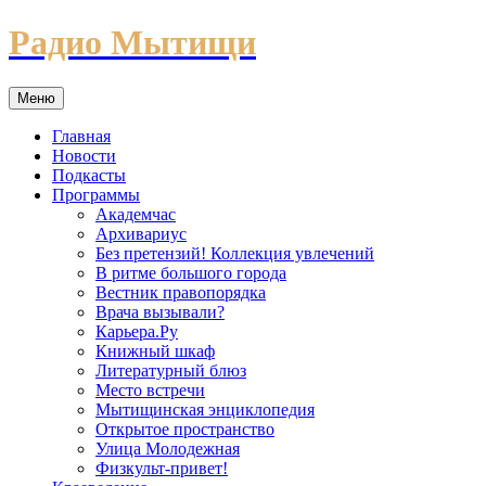
Перейти
Радио Мытищи
к
содержимому
Меню
Главная
Новости
Подкасты
Программы
Академчас
Архивариус
Без претензий! Коллекция увлечений
В ритме большого города
Вестник правопорядка
Врача вызывали?
Карьера.Ру
Книжный шкаф
Литературный блюз
Место встречи
Мытищинская энциклопедия
Открытое пространство
Улица Молодежная
Физкульт-привет!