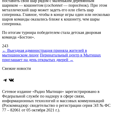
поставить свой шар рядом с маленьким деревянным
шариком — кошонетом (
cochonnet
— поросёнок). При этом
металлический шар может задеть его или сбить шар
соперника. Главное, чтобы в конце игры один или несколько
шаров команды оказались ближе к кошонету, чем шары
соперника.
По итогам турнира победителем стала детская дворовая
команда «Бостон».
243
Навигация
←
Выездная администрация приняла жителей в
мытищинском лицее
Перинатальный центр в Мытищах
по
приглашает на день открытых дверей
→
записям
Свежие новости
Telegram
ВКонтакте
Сетевое издание «Радио Мытищи» зарегистрировано в
Федеральной службе по надзору в сфере связи,
информационных технологий и массовых коммуникаций
(Роскомнадзор: свидетельство о регистрации серия ЭЛ № ФС
77 – 82061 от 05 октября 2021 г.).