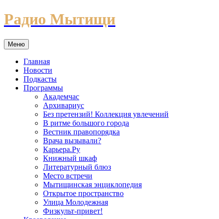
Перейти
Радио Мытищи
к
содержимому
Меню
Главная
Новости
Подкасты
Программы
Академчас
Архивариус
Без претензий! Коллекция увлечений
В ритме большого города
Вестник правопорядка
Врача вызывали?
Карьера.Ру
Книжный шкаф
Литературный блюз
Место встречи
Мытищинская энциклопедия
Открытое пространство
Улица Молодежная
Физкульт-привет!