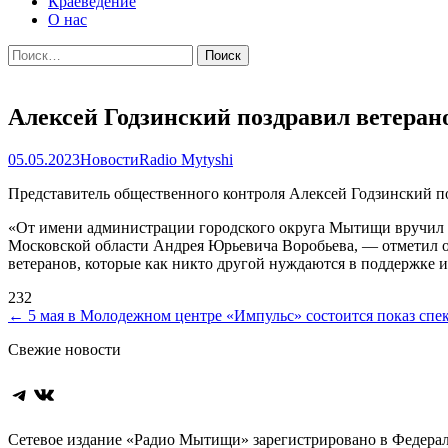
Краеведение
О нас
Найти:
Алексей Годзинский поздравил ветеран
05.05.2023
Новости
Radio Mytyshi
Представитель общественного контроля Алексей Годзинский п
«От имени администрации городского округа Мытищи вручил 
Московской области Андрея Юрьевича Воробьева, — отметил о
ветеранов, которые как никто другой нуждаются в поддержке 
232
Навигация
←
5 мая в Молодежном центре «Импульс» состоится показ спе
по
Свежие новости
записям
Telegram
ВКонтакте
Сетевое издание «Радио Мытищи» зарегистрировано в Федерал