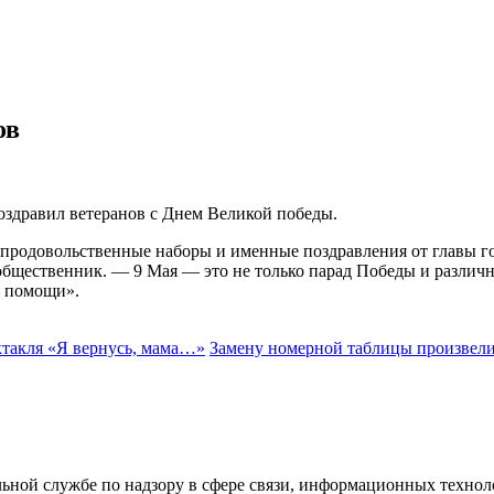
ов
оздравил ветеранов с Днем Великой победы.
продовольственные наборы и именные поздравления от главы г
бщественник. — 9 Мая — это не только парад Победы и различн
и помощи».
ктакля «Я вернусь, мама…»
Замену номерной таблицы произвели
ьной службе по надзору в сфере связи, информационных технол