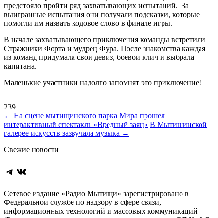
предстояло пройти ряд захватывающих испытаний. За
выигранные испытания они получали подсказки, которые
помогли им назвать кодовое слово в финале игры.
В начале захватывающего приключения команды встретили
Стражники Форта и мудрец Фура. После знакомства каждая
из команд придумала свой девиз, боевой клич и выбрала
капитана.
Маленькие участники надолго запомнят это приключение!
239
Навигация
←
На сцене мытищинского парка Мира прошел
интерактивный спектакль «Вредный заяц»
В Мытищинской
по
галерее искусств зазвучала музыка
→
записям
Свежие новости
Telegram
ВКонтакте
Сетевое издание «Радио Мытищи» зарегистрировано в
Федеральной службе по надзору в сфере связи,
информационных технологий и массовых коммуникаций