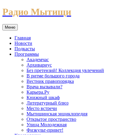
Перейти
Радио Мытищи
к
содержимому
Меню
Главная
Новости
Подкасты
Программы
Академчас
Архивариус
Без претензий! Коллекция увлечений
В ритме большого города
Вестник правопорядка
Врача вызывали?
Карьера.Ру
Книжный шкаф
Литературный блюз
Место встречи
Мытищинская энциклопедия
Открытое пространство
Улица Молодежная
Физкульт-привет!