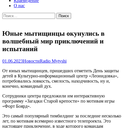
Краеведение
О нас
Найти:
Юные мытищинцы окунулись в
волшебный мир приключений и
испытаний
01.06.2023
Новости
Radio Mytyshi
От юных мытищинцев, пришедших отметить День защиты
детей в Культурно-информационный центр «Леонидовка»,
потребовались ловкость, смелость, находчивость, ну и,
конечно, командный дух.
Сотрудники центра предложили им интерактивную
программу «Загадки Старой крепости» по мотивам игры
«Форт Боярд».
Это самый популярный тимбилдинг за последние несколько
лет, по мотивам всемирно известного телепроекта. Это
настоящее приключение, в ходе которого командам