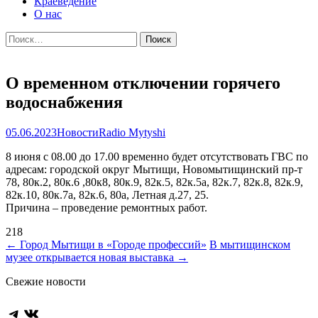
Краеведение
О нас
Найти:
О временном отключении горячего
водоснабжения
05.06.2023
Новости
Radio Mytyshi
8 июня с 08.00 до 17.00 временно будет отсутствовать ГВС по
адресам: городской округ Мытищи, Новомытищинский пр-т
78, 80к.2, 80к.6 ,80к8, 80к.9, 82к.5, 82к.5а, 82к.7, 82к.8, 82к.9,
82к.10, 80к.7а, 82к.6, 80а, Летная д.27, 25.
Причина – проведение ремонтных работ.
218
Навигация
←
Город Мытищи в «Городе профессий»
В мытищинском
музее открывается новая выставка
→
по
Свежие новости
записям
Telegram
ВКонтакте