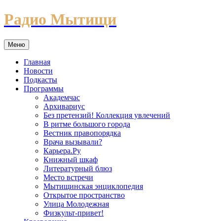
Перейти
Радио Мытищи
к
содержимому
Меню
Главная
Новости
Подкасты
Программы
Академчас
Архивариус
Без претензий! Коллекция увлечений
В ритме большого города
Вестник правопорядка
Врача вызывали?
Карьера.Ру
Книжный шкаф
Литературный блюз
Место встречи
Мытищинская энциклопедия
Открытое пространство
Улица Молодежная
Физкульт-привет!