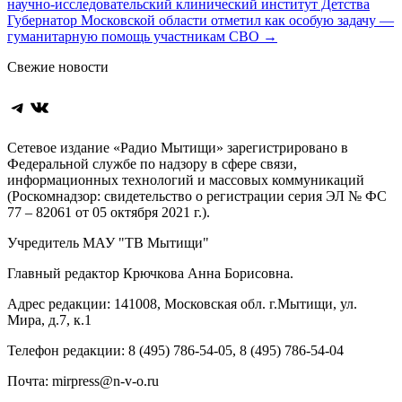
научно‑исследовательский клинический институт Детства
по
Губернатор Московской области отметил как особую задачу —
записям
гуманитарную помощь участникам СВО
→
Свежие новости
Telegram
ВКонтакте
Сетевое издание «Радио Мытищи» зарегистрировано в
Федеральной службе по надзору в сфере связи,
информационных технологий и массовых коммуникаций
(Роскомнадзор: свидетельство о регистрации серия ЭЛ № ФС
77 – 82061 от 05 октября 2021 г.).
Учредитель МАУ "ТВ Мытищи"
Главный редактор Крючкова Анна Борисовна.
Адрес редакции: 141008, Московская обл. г.Мытищи, ул.
Мира, д.7, к.1
Телефон редакции: 8 (495) 786-54-05, 8 (495) 786-54-04
Почта: mirpress@n-v-o.ru