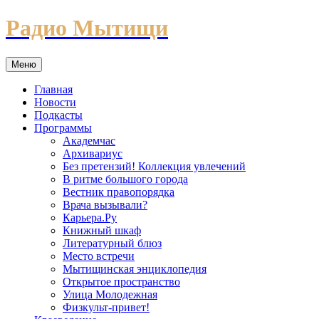
Перейти
Радио Мытищи
к
содержимому
Меню
Главная
Новости
Подкасты
Программы
Академчас
Архивариус
Без претензий! Коллекция увлечений
В ритме большого города
Вестник правопорядка
Врача вызывали?
Карьера.Ру
Книжный шкаф
Литературный блюз
Место встречи
Мытищинская энциклопедия
Открытое пространство
Улица Молодежная
Физкульт-привет!