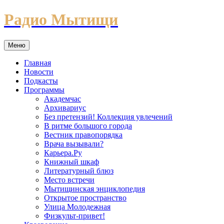
Перейти
Радио Мытищи
к
содержимому
Меню
Главная
Новости
Подкасты
Программы
Академчас
Архивариус
Без претензий! Коллекция увлечений
В ритме большого города
Вестник правопорядка
Врача вызывали?
Карьера.Ру
Книжный шкаф
Литературный блюз
Место встречи
Мытищинская энциклопедия
Открытое пространство
Улица Молодежная
Физкульт-привет!