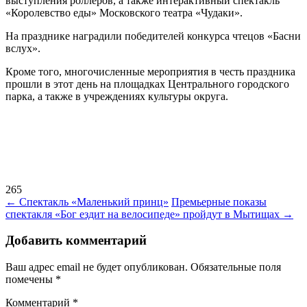
выступления роллеров, а также интерактивный спектакль
«Королевство еды» Московского театра «Чудаки».
На празднике наградили победителей конкурса чтецов «Басни
вслух».
Кроме того, многочисленные мероприятия в честь праздника
прошли в этот день на площадках Центрального городского
парка, а также в учреждениях культуры округа.
265
Навигация
←
Спектакль «Маленький принц»
Премьерные показы
спектакля «Бог ездит на велосипеде» пройдут в Мытищах
→
по
записям
Добавить комментарий
Ваш адрес email не будет опубликован.
Обязательные поля
помечены
*
Комментарий
*