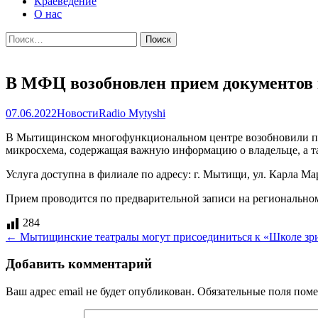
Краеведение
О нас
Найти:
В МФЦ возобновлен прием документов 
07.06.2022
Новости
Radio Mytyshi
В Мытищинском многофункциональном центре возобновили прие
микросхема, содержащая важную информацию о владельце, а та
Услуга доступна в филиале по адресу: г. Мытищи, ул. Карла Марк
Прием проводится по предварительной записи на региональном п
284
Навигация
←
Мытищинские театралы могут присоединиться к «Школе зр
по
Добавить комментарий
записям
Ваш адрес email не будет опубликован.
Обязательные поля пом