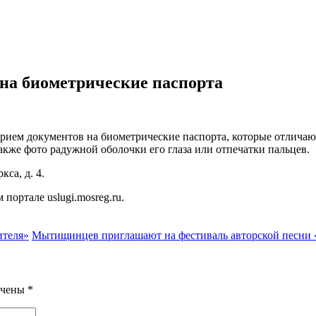
на биометрические паспорта
м документов на биометрические паспорта, которые отличаются
кже фото радужной оболочки его глаза или отпечатки пальцев.
са, д. 4.
ортале uslugi.mosreg.ru.
ителя»
Мытищинцев приглашают на фестиваль авторской песни
ечены
*