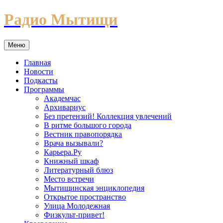
Перейти
Радио Мытищи
к
содержимому
Меню
Главная
Новости
Подкасты
Программы
Академчас
Архивариус
Без претензий! Коллекция увлечений
В ритме большого города
Вестник правопорядка
Врача вызывали?
Карьера.Ру
Книжный шкаф
Литературный блюз
Место встречи
Мытищинская энциклопедия
Открытое пространство
Улица Молодежная
Физкульт-привет!