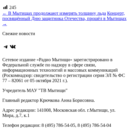
245
Навигация
←
В Мытищах продолжают измерять толщину льда
Концерт,
посвящённый Дню защитника Отечества, прошёл в Мытищах
по
→
записям
Свежие новости
Telegram
ВКонтакте
Сетевое издание «Радио Мытищи» зарегистрировано в
Федеральной службе по надзору в сфере связи,
информационных технологий и массовых коммуникаций
(Роскомнадзор: свидетельство о регистрации серия ЭЛ № ФС
77 – 82061 от 05 октября 2021 г.).
Учредитель МАУ "ТВ Мытищи"
Главный редактор Крючкова Анна Борисовна.
Адрес редакции: 141008, Московская обл. г.Мытищи, ул.
Мира, д.7, к.1
Телефон редакции: 8 (495) 786-54-05, 8 (495) 786-54-04