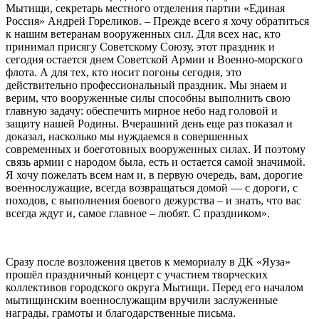
Мытищи, секретарь местного отделения партии «Единая
Россия» Андрей Гореликов. – Прежде всего я хочу обратиться
к нашим ветеранам вооруженных сил. Для всех нас, кто
принимал присягу Советскому Союзу, этот праздник и
сегодня остается днем Советской Армии и Военно-морского
флота. А для тех, кто носит погоны сегодня, это
действительно профессиональный праздник. Мы знаем и
верим, что вооруженные силы способны выполнить свою
главную задачу: обеспечить мирное небо над головой и
защиту нашей Родины. Вчерашний день еще раз показал и
доказал, насколько мы нуждаемся в совершенных
современных и боеготовных вооруженных силах. И поэтому
связь армии с народом была, есть и остается самой значимой.
Я хочу пожелать всем нам и, в первую очередь, вам, дорогие
военнослужащие, всегда возвращаться домой — с дороги, с
походов, с выполнения боевого дежурства – и знать, что вас
всегда ждут и, самое главное – любят. С праздником».
Сразу после возложения цветов к мемориалу в ДК «Яуза»
прошёл праздничный концерт с участием творческих
коллективов городского округа Мытищи. Перед его началом
мытищинским военнослужащим вручили заслуженные
награды, грамоты и благодарственные письма.