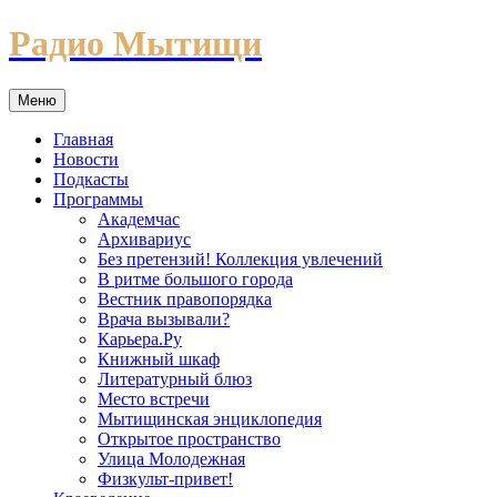
Перейти
Радио Мытищи
к
содержимому
Меню
Главная
Новости
Подкасты
Программы
Академчас
Архивариус
Без претензий! Коллекция увлечений
В ритме большого города
Вестник правопорядка
Врача вызывали?
Карьера.Ру
Книжный шкаф
Литературный блюз
Место встречи
Мытищинская энциклопедия
Открытое пространство
Улица Молодежная
Физкульт-привет!