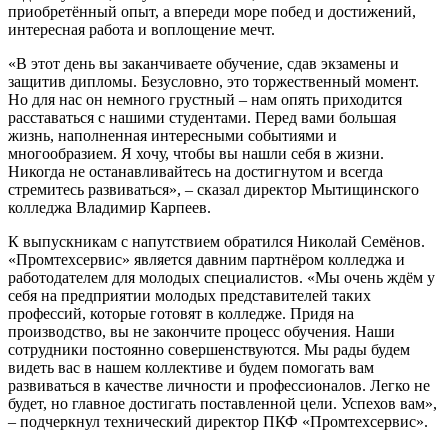
приобретённый опыт, а впереди море побед и достижений,
интересная работа и воплощение мечт.
«В этот день вы заканчиваете обучение, сдав экзамены и
защитив дипломы. Безусловно, это торжественный момент.
Но для нас он немного грустный – нам опять приходится
расставаться с нашими студентами. Перед вами большая
жизнь, наполненная интересными событиями и
многообразием. Я хочу, чтобы вы нашли себя в жизни.
Никогда не останавливайтесь на достигнутом и всегда
стремитесь развиваться», – сказал директор Мытищинского
колледжа Владимир Карпеев.
К выпускникам с напутствием обратился Николай Семёнов.
«Промтехсервис» является давним партнёром колледжа и
работодателем для молодых специалистов. «Мы очень ждём у
себя на предприятии молодых представителей таких
профессий, которые готовят в колледже. Придя на
производство, вы не закончите процесс обучения. Наши
сотрудники постоянно совершенствуются. Мы рады будем
видеть вас в нашем коллективе и будем помогать вам
развиваться в качестве личности и профессионалов. Легко не
будет, но главное достигать поставленной цели. Успехов вам»,
– подчеркнул технический директор ПКФ «Промтехсервис».