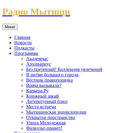
Перейти
Радио Мытищи
к
содержимому
Меню
Главная
Новости
Подкасты
Программы
Академчас
Архивариус
Без претензий! Коллекция увлечений
В ритме большого города
Вестник правопорядка
Врача вызывали?
Карьера.Ру
Книжный шкаф
Литературный блюз
Место встречи
Мытищинская энциклопедия
Открытое пространство
Улица Молодежная
Физкульт-привет!