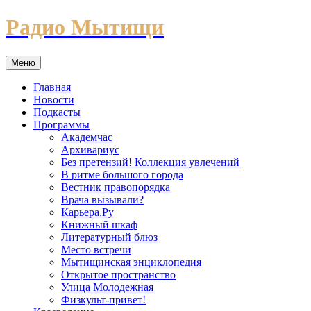
Перейти
Радио Мытищи
к
содержимому
Меню
Главная
Новости
Подкасты
Программы
Академчас
Архивариус
Без претензий! Коллекция увлечений
В ритме большого города
Вестник правопорядка
Врача вызывали?
Карьера.Ру
Книжный шкаф
Литературный блюз
Место встречи
Мытищинская энциклопедия
Открытое пространство
Улица Молодежная
Физкульт-привет!