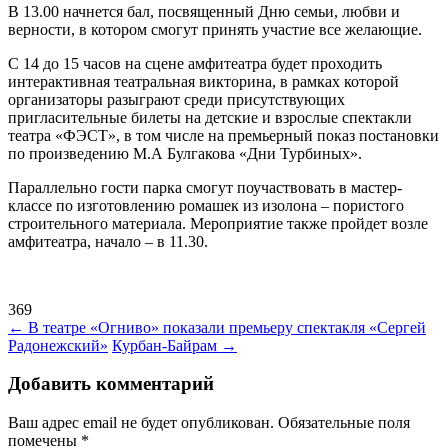
В 13.00 начнется бал, посвященный Дню семьи, любви и
верности, в котором смогут принять участие все желающие.
С 14 до 15 часов на сцене амфитеатра будет проходить
интерактивная театральная викторина, в рамках которой
организаторы разыграют среди присутствующих
пригласительные билеты на детские и взрослые спектакли
театра «ФЭСТ», в том числе на премьерный показ постановки
по произведению М.А Булгакова «Дни Турбиных».
Параллельно гости парка смогут поучаствовать в мастер-
классе по изготовлению ромашек из изолона – пористого
строительного материала. Мероприятие также пройдет возле
амфитеатра, начало – в 11.30.
369
Навигация
←
В театре «Огниво» показали премьеру спектакля «Сергей
Радонежский»
Курбан-Байрам
→
по
записям
Добавить комментарий
Ваш адрес email не будет опубликован.
Обязательные поля
помечены
*