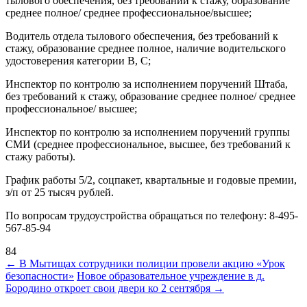
тылового обеспечения, без требований к стажу, образование
среднее полное/ среднее профессиональное/высшее;
Водитель отдела тылового обеспечения, без требований к
стажу, образование среднее полное, наличие водительского
удостоверения категории В, С;
Инспектор по контролю за исполнением поручений Штаба,
без требований к стажу, образование среднее полное/ среднее
профессиональное/ высшее;
Инспектор по контролю за исполнением поручений группы
СМИ (среднее профессиональное, высшее, без требований к
стажу работы).
График работы 5/2, соцпакет, квартальные и годовые премии,
з/п от 25 тысяч рублей.
По вопросам трудоустройства обращаться по телефону: 8-495-
567-85-94
84
Навигация
←
В Мытищах сотрудники полиции провели акцию «Урок
безопасности»
Новое образовательное учреждение в д.
по
Бородино откроет свои двери ко 2 сентября
→
записям