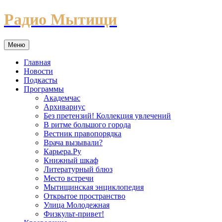
Перейти
Радио Мытищи
к
содержимому
Меню
Главная
Новости
Подкасты
Программы
Академчас
Архивариус
Без претензий! Коллекция увлечений
В ритме большого города
Вестник правопорядка
Врача вызывали?
Карьера.Ру
Книжный шкаф
Литературный блюз
Место встречи
Мытищинская энциклопедия
Открытое пространство
Улица Молодежная
Физкульт-привет!