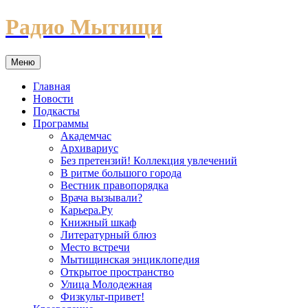
Перейти
Радио Мытищи
к
содержимому
Меню
Главная
Новости
Подкасты
Программы
Академчас
Архивариус
Без претензий! Коллекция увлечений
В ритме большого города
Вестник правопорядка
Врача вызывали?
Карьера.Ру
Книжный шкаф
Литературный блюз
Место встречи
Мытищинская энциклопедия
Открытое пространство
Улица Молодежная
Физкульт-привет!