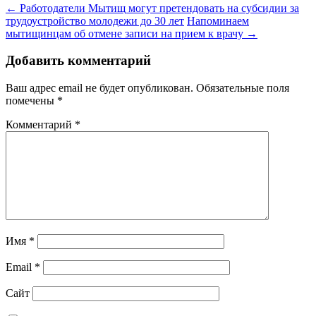
Навигация
←
Работодатели Мытищ могут претендовать на субсидии за
трудоустройство молодежи до 30 лет
Напоминаем
по
мытищинцам об отмене записи на прием к врачу
→
записям
Добавить комментарий
Ваш адрес email не будет опубликован.
Обязательные поля
помечены
*
Комментарий
*
Имя
*
Email
*
Сайт