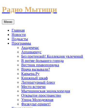
Перейти
Радио Мытищи
к
содержимому
Меню
Главная
Новости
Подкасты
Программы
Академчас
Архивариус
Без претензий! Коллекция увлечений
В ритме большого города
Вестник правопорядка
Врача вызывали?
Карьера.Ру
Книжный шкаф
Литературный блюз
Место встречи
Мытищинская энциклопедия
Открытое пространство
Улица Молодежная
Физкульт-привет!