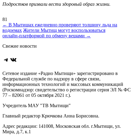
Подростков призвали вести здоровый образ жизни.
81
Навигация
←
В Мытищах ежедневно проверяют толщину льда на
водоемах
Жители Мытищ могут воспользоваться
по
онлайн‑платформой по обмену вещами
→
записям
Свежие новости
Telegram
ВКонтакте
Сетевое издание «Радио Мытищи» зарегистрировано в
Федеральной службе по надзору в сфере связи,
информационных технологий и массовых коммуникаций
(Роскомнадзор: свидетельство о регистрации серия ЭЛ № ФС
77 – 82061 от 05 октября 2021 г.).
Учредитель МАУ "ТВ Мытищи"
Главный редактор Крючкова Анна Борисовна.
Адрес редакции: 141008, Московская обл. г.Мытищи, ул.
Мира, д.7, к.1