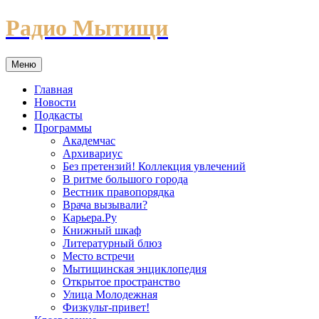
Перейти
Радио Мытищи
к
содержимому
Меню
Главная
Новости
Подкасты
Программы
Академчас
Архивариус
Без претензий! Коллекция увлечений
В ритме большого города
Вестник правопорядка
Врача вызывали?
Карьера.Ру
Книжный шкаф
Литературный блюз
Место встречи
Мытищинская энциклопедия
Открытое пространство
Улица Молодежная
Физкульт-привет!