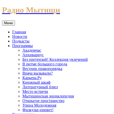
Перейти
Радио Мытищи
к
содержимому
Меню
Главная
Новости
Подкасты
Программы
Академчас
Архивариус
Без претензий! Коллекция увлечений
В ритме большого города
Вестник правопорядка
Врача вызывали?
Карьера.Ру
Книжный шкаф
Литературный блюз
Место встречи
Мытищинская энциклопедия
Открытое пространство
Улица Молодежная
Физкульт-привет!