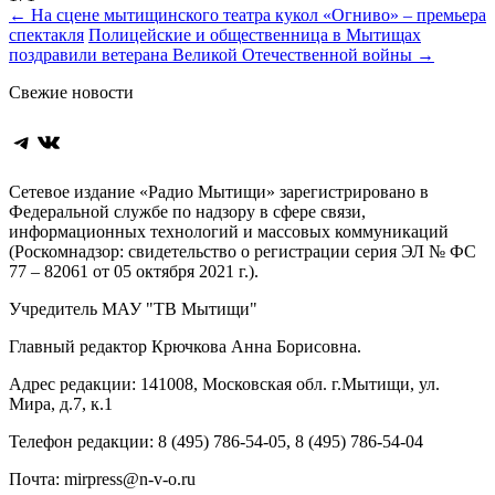
Навигация
←
На сцене мытищинского театра кукол «Огниво» – премьера
спектакля
Полицейские и общественница в Мытищах
по
поздравили ветерана Великой Отечественной войны
→
записям
Свежие новости
Telegram
ВКонтакте
Сетевое издание «Радио Мытищи» зарегистрировано в
Федеральной службе по надзору в сфере связи,
информационных технологий и массовых коммуникаций
(Роскомнадзор: свидетельство о регистрации серия ЭЛ № ФС
77 – 82061 от 05 октября 2021 г.).
Учредитель МАУ "ТВ Мытищи"
Главный редактор Крючкова Анна Борисовна.
Адрес редакции: 141008, Московская обл. г.Мытищи, ул.
Мира, д.7, к.1
Телефон редакции: 8 (495) 786-54-05, 8 (495) 786-54-04
Почта: mirpress@n-v-o.ru