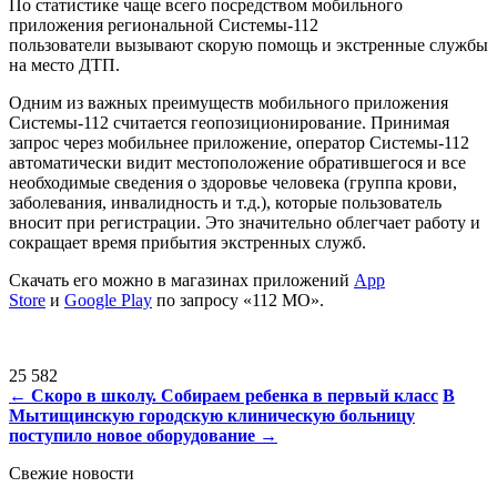
По статистике чаще всего посредством мобильного
приложения региональной Системы-112
пользователи вызывают скорую помощь и экстренные службы
на место ДТП.
Одним из важных преимуществ мобильного приложения
Системы-112 считается геопозиционирование. Принимая
запрос через мобильнее приложение, оператор Системы-112
автоматически видит местоположение обратившегося и все
необходимые сведения о здоровье человека (группа крови,
заболевания, инвалидность и т.д.), которые пользователь
вносит при регистрации. Это значительно облегчает работу и
сокращает время прибытия экстренных служб.
Скачать его можно в магазинах приложений
App
Store
и
Google Play
по запросу «112 МО».
25 582
Навигация
←
Скоро в школу. Собираем ребенка в первый класс
В
Мытищинскую городскую клиническую больницу
по
поступило новое оборудование
→
записям
Свежие новости