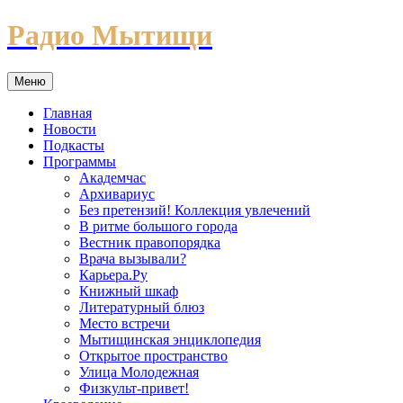
Перейти
Радио Мытищи
к
содержимому
Меню
Главная
Новости
Подкасты
Программы
Академчас
Архивариус
Без претензий! Коллекция увлечений
В ритме большого города
Вестник правопорядка
Врача вызывали?
Карьера.Ру
Книжный шкаф
Литературный блюз
Место встречи
Мытищинская энциклопедия
Открытое пространство
Улица Молодежная
Физкульт-привет!