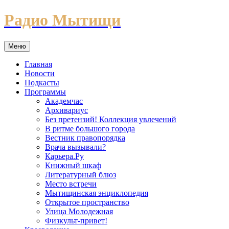
Перейти
Радио Мытищи
к
содержимому
Меню
Главная
Новости
Подкасты
Программы
Академчас
Архивариус
Без претензий! Коллекция увлечений
В ритме большого города
Вестник правопорядка
Врача вызывали?
Карьера.Ру
Книжный шкаф
Литературный блюз
Место встречи
Мытищинская энциклопедия
Открытое пространство
Улица Молодежная
Физкульт-привет!