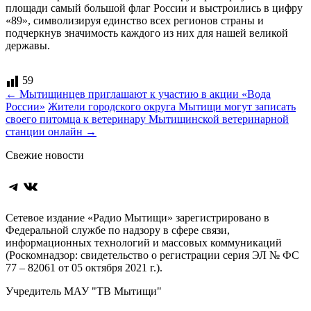
площади самый большой флаг России и выстроились в цифру
«89», символизируя единство всех регионов страны и
подчеркнув значимость каждого из них для нашей великой
державы.
59
Навигация
←
Мытищинцев приглашают к участию в акции «Вода
России»
Жители городского округа Мытищи могут записать
по
своего питомца к ветеринару Мытищинской ветеринарной
записям
станции онлайн
→
Свежие новости
Telegram
ВКонтакте
Сетевое издание «Радио Мытищи» зарегистрировано в
Федеральной службе по надзору в сфере связи,
информационных технологий и массовых коммуникаций
(Роскомнадзор: свидетельство о регистрации серия ЭЛ № ФС
77 – 82061 от 05 октября 2021 г.).
Учредитель МАУ "ТВ Мытищи"