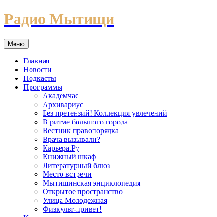
situs slot
Перейти
Радио Мытищи
к
содержимому
Меню
Главная
Новости
Подкасты
Программы
Академчас
Архивариус
Без претензий! Коллекция увлечений
В ритме большого города
Вестник правопорядка
Врача вызывали?
Карьера.Ру
Книжный шкаф
Литературный блюз
Место встречи
Мытищинская энциклопедия
Открытое пространство
Улица Молодежная
Физкульт-привет!