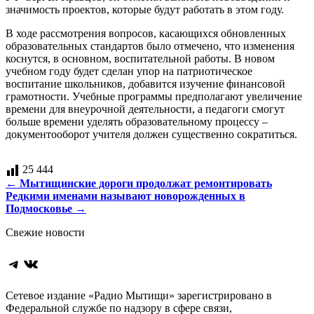
значимость проектов, которые будут работать в этом году.
В ходе рассмотрения вопросов, касающихся обновленных
образовательных стандартов было отмечено, что изменения
коснутся, в основном, воспитательной работы. В новом
учебном году будет сделан упор на патриотическое
воспитание школьников, добавится изучение финансовой
грамотности. Учебные программы предполагают увеличение
времени для внеурочной деятельности, а педагоги смогут
больше времени уделять образовательному процессу –
документооборот учителя должен существенно сократиться.
25 444
Навигация
←
Мытищинские дороги продолжат ремонтировать
Редкими именами называют новорожденных в
по
Подмосковье
→
записям
Свежие новости
Telegram
ВКонтакте
Сетевое издание «Радио Мытищи» зарегистрировано в
Федеральной службе по надзору в сфере связи,