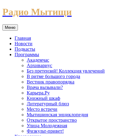
Перейти
Радио Мытищи
к
содержимому
Меню
Главная
Новости
Подкасты
Программы
Академчас
Архивариус
Без претензий! Коллекция увлечений
В ритме большого города
Вестник правопорядка
Врача вызывали?
Карьера.Ру
Книжный шкаф
Литературный блюз
Место встречи
Мытищинская энциклопедия
Открытое пространство
Улица Молодежная
Физкульт-привет!