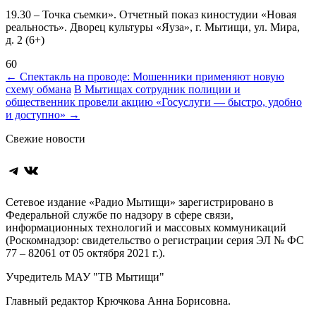
19.30 – Точка съемки». Отчетный показ киностудии «Новая
реальность». Дворец культуры «Яуза», г. Мытищи, ул. Мира,
д. 2 (6+)
60
Навигация
←
Спектакль на проводе: Мошенники применяют новую
схему обмана
В Мытищах сотрудник полиции и
по
общественник провели акцию «Госуслуги — быстро, удобно
записям
и доступно»
→
Свежие новости
Telegram
ВКонтакте
Сетевое издание «Радио Мытищи» зарегистрировано в
Федеральной службе по надзору в сфере связи,
информационных технологий и массовых коммуникаций
(Роскомнадзор: свидетельство о регистрации серия ЭЛ № ФС
77 – 82061 от 05 октября 2021 г.).
Учредитель МАУ "ТВ Мытищи"
Главный редактор Крючкова Анна Борисовна.