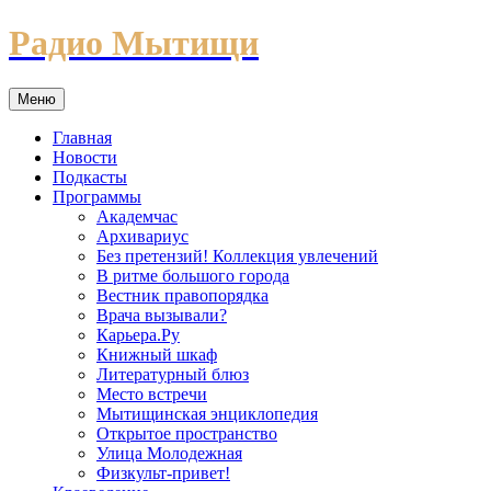
Перейти
Радио Мытищи
к
содержимому
Меню
Главная
Новости
Подкасты
Программы
Академчас
Архивариус
Без претензий! Коллекция увлечений
В ритме большого города
Вестник правопорядка
Врача вызывали?
Карьера.Ру
Книжный шкаф
Литературный блюз
Место встречи
Мытищинская энциклопедия
Открытое пространство
Улица Молодежная
Физкульт-привет!