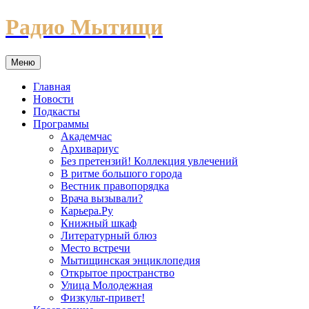
Перейти
Радио Мытищи
к
содержимому
Меню
Главная
Новости
Подкасты
Программы
Академчас
Архивариус
Без претензий! Коллекция увлечений
В ритме большого города
Вестник правопорядка
Врача вызывали?
Карьера.Ру
Книжный шкаф
Литературный блюз
Место встречи
Мытищинская энциклопедия
Открытое пространство
Улица Молодежная
Физкульт-привет!