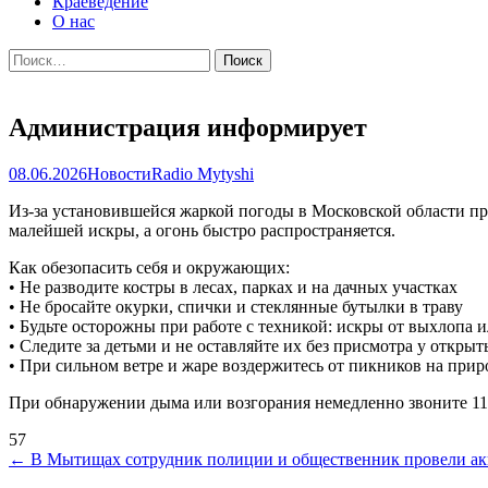
Краеведение
О нас
Найти:
Администрация информирует
08.06.2026
Новости
Radio Mytyshi
Из-за установившейся жаркой погоды в Московской области про
малейшей искры, а огонь быстро распространяется.
Как обезопасить себя и окружающих:
• Не разводите костры в лесах, парках и на дачных участках
• Не бросайте окурки, спички и стеклянные бутылки в траву
• Будьте осторожны при работе с техникой: искры от выхлопа 
• Следите за детьми и не оставляйте их без присмотра у откры
• При сильном ветре и жаре воздержитесь от пикников на прир
При обнаружении дыма или возгорания немедленно звоните 11
57
Навигация
←
В Мытищах сотрудник полиции и общественник провели акц