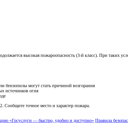
должается высокая пожароопасность (3-й класс). При таких усл
или бензопилы могут стать причиной возгорания
тых источников огня
оде
2. Сообщите точное место и характер пожара.
ию «Госуслуги — быстро, удобно и доступно»
Правила безопас