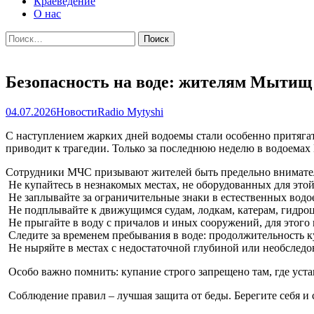
Краеведение
О нас
Найти:
Безопасность на воде: жителям Мытищ
04.07.2026
Новости
Radio Mytyshi
С наступлением жарких дней водоемы стали особенно притягат
приводит к трагедии. Только за последнюю неделю в водоемах
Сотрудники МЧС призывают жителей быть предельно вниматель
Не купайтесь в незнакомых местах, не оборудованных для этой
Не заплывайте за ограничительные знаки в естественных водо
Не подплывайте к движущимся судам, лодкам, катерам, гидроц
Не прыгайте в воду с причалов и иных сооружений, для этого
Следите за временем пребывания в воде: продолжительность ку
Не ныряйте в местах с недостаточной глубиной или необследо
Особо важно помнить: купание строго запрещено там, где
Соблюдение правил – лучшая защита от беды. Берегите себя и 