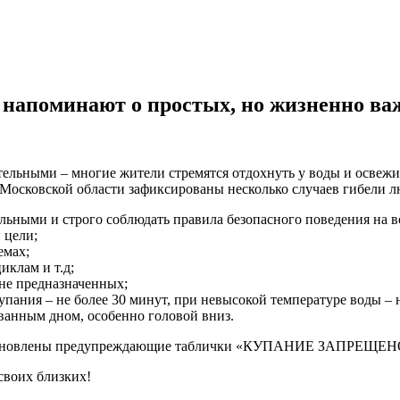
 напоминают о простых, но жизненно в
ельными – многие жители стремятся отдохнуть у воды и освежит
 Московской области зафиксированы несколько случаев гибели л
ными и строго соблюдать правила безопасного поведения на в
 цели;
емах;
иклам и т.д;
 не предназначенных;
пания – не более 30 минут, при невысокой температуре воды – н
ванным дном, особенно головой вниз.
 установлены предупреждающие таблички «КУПАНИЕ ЗАПРЕЩЕН
своих близких!