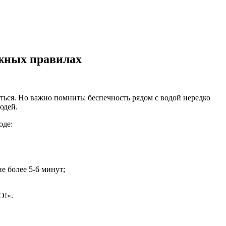
ажных правилах
ься. Но важно помнить: беспечность рядом с водой нередко
юдей.
оде:
е более 5-6 минут;
О!».