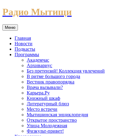
Перейти
Радио Мытищи
к
содержимому
Меню
Главная
Новости
Подкасты
Программы
Академчас
Архивариус
Без претензий! Коллекция увлечений
В ритме большого города
Вестник правопорядка
Врача вызывали?
Карьера.Ру
Книжный шкаф
Литературный блюз
Место встречи
Мытищинская энциклопедия
Открытое пространство
Улица Молодежная
Физкульт-привет!