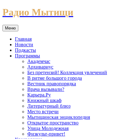
Перейти
Радио Мытищи
к
содержимому
Меню
Главная
Новости
Подкасты
Программы
Академчас
Архивариус
Без претензий! Коллекция увлечений
В ритме большого города
Вестник правопорядка
Врача вызывали?
Карьера.Ру
Книжный шкаф
Литературный блюз
Место встречи
Мытищинская энциклопедия
Открытое пространство
Улица Молодежная
Физкульт-привет!