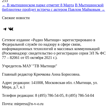
253
Навигация
←
В мытищинском парке отметят 8 Марта
В Мытищинской
библиотеке пройдет встреча с актером Павлом Майковым
→
по
Свежие новости
записям
Telegram
ВКонтакте
Сетевое издание «Радио Мытищи» зарегистрировано в
Федеральной службе по надзору в сфере связи,
информационных технологий и массовых коммуникаций
(Роскомнадзор: свидетельство о регистрации серия ЭЛ № ФС
77 – 82061 от 05 октября 2021 г.).
Учредитель МАУ "ТВ Мытищи"
Главный редактор Крючкова Анна Борисовна.
Адрес редакции: 141008, Московская обл. г.Мытищи, ул.
Мира, д.7, к.1
Телефон редакции: 8 (495) 786-54-05, 8 (495) 786-54-04
Почта: mirpress@n-v-o.ru