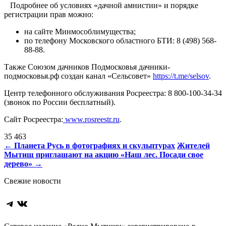
⠀Подробнее об условиях «дачной амнистии» и порядке
регистрации прав можно:
на сайте Минмособлимущества;
по телефону Московского областного БТИ: 8 (498) 568-
88-88.
Также Союзом дачников Подмосковья дачники-
подмосковья.рф создан канал «Сельсовет»
https://t.me/selsov
.
Центр телефонного обслуживания Росреестра: 8 800-100-34-34
(звонок по России бесплатный).
Сайт Росреестра:
www.rosreestr.ru
.
35 463
Навигация
←
Планета Русь в фотографиях и скульптурах
Жителей
Мытищ приглашают на акцию «Наш лес. Посади свое
по
дерево»
→
записям
Свежие новости
Telegram
ВКонтакте