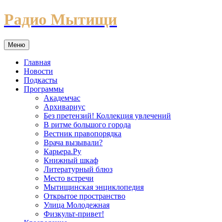
Перейти
Радио Мытищи
к
содержимому
Меню
Главная
Новости
Подкасты
Программы
Академчас
Архивариус
Без претензий! Коллекция увлечений
В ритме большого города
Вестник правопорядка
Врача вызывали?
Карьера.Ру
Книжный шкаф
Литературный блюз
Место встречи
Мытищинская энциклопедия
Открытое пространство
Улица Молодежная
Физкульт-привет!