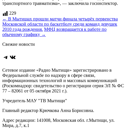
транспортного травматизма», — заключила госинспектор.
229
Навигация
←
В Мытищах прошли матчи финала четырёх первенства
Московской области по баскетболу среди команд девушек
по
2010 года рождения.
МФЦ возвращается к работе по
записям
обычному графику
→
Свежие новости
Telegram
ВКонтакте
Сетевое издание «Радио Мытищи» зарегистрировано в
Федеральной службе по надзору в сфере связи,
информационных технологий и массовых коммуникаций
(Роскомнадзор: свидетельство о регистрации серия ЭЛ № ФС
77 – 82061 от 05 октября 2021 г.).
Учредитель МАУ "ТВ Мытищи"
Главный редактор Крючкова Анна Борисовна.
Адрес редакции: 141008, Московская обл. г.Мытищи, ул.
Мира, д.7, к.1