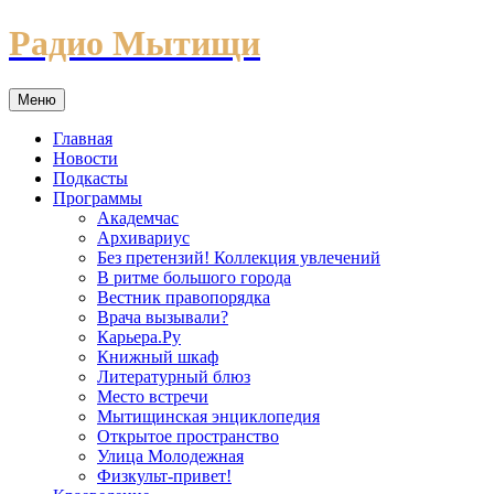
Перейти
Радио Мытищи
к
содержимому
Меню
Главная
Новости
Подкасты
Программы
Академчас
Архивариус
Без претензий! Коллекция увлечений
В ритме большого города
Вестник правопорядка
Врача вызывали?
Карьера.Ру
Книжный шкаф
Литературный блюз
Место встречи
Мытищинская энциклопедия
Открытое пространство
Улица Молодежная
Физкульт-привет!