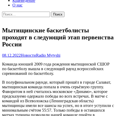
Краеведение
О нас
Найти:
Мытищинские баскетболисты
проходят в следующий этап первенства
России
08.12.2022
Новости
Radio Mytyshi
Команда юношей 2009 года рождения мытищинской СШОР
по баскетболу вышла в следующий раунд всероссийских
соревнований по баскетболу.
В полуфинальном раунде, который прошёл в городе Салават,
мытищинская команда попала в очень серьёзную группу.
Фаворитом в ней считалось московское «Динамо», которое
предсказуемо одержало победы во всех встречах. В матче с
командой из Всеволожска (Ленинградская область)
мытищинцы имели все шансы на успех, но в итоге уступили с
минимальным счётом 55:57. Только победы в оставшихся
матчах турнира позволили нашей команде пройти в