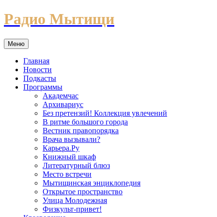
Перейти
Радио Мытищи
к
содержимому
Меню
Главная
Новости
Подкасты
Программы
Академчас
Архивариус
Без претензий! Коллекция увлечений
В ритме большого города
Вестник правопорядка
Врача вызывали?
Карьера.Ру
Книжный шкаф
Литературный блюз
Место встречи
Мытищинская энциклопедия
Открытое пространство
Улица Молодежная
Физкульт-привет!