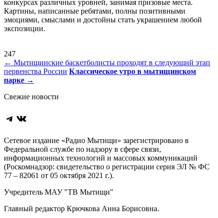
конкурсах различных уровней, занимая призовые места.
Картины, написанные ребятами, полны позитивными
эмоциями, смыслами и достойны стать украшением любой
экспозиции.
247
Навигация
←
Мытищинские баскетболисты проходят в следующий этап
первенства России
Классическое утро в мытищинском
по
парке
→
записям
Свежие новости
Telegram
ВКонтакте
Сетевое издание «Радио Мытищи» зарегистрировано в
Федеральной службе по надзору в сфере связи,
информационных технологий и массовых коммуникаций
(Роскомнадзор: свидетельство о регистрации серия ЭЛ № ФС
77 – 82061 от 05 октября 2021 г.).
Учредитель МАУ "ТВ Мытищи"
Главный редактор Крючкова Анна Борисовна.