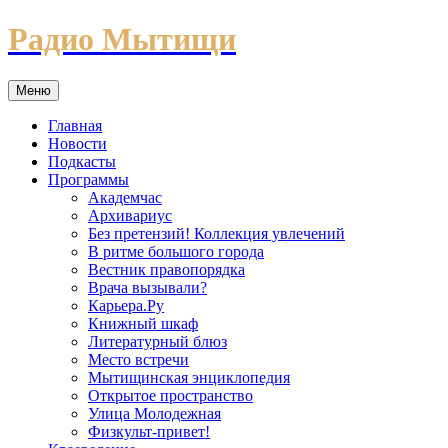
Перейти
Радио Мытищи
к
содержимому
Меню
Главная
Новости
Подкасты
Программы
Академчас
Архивариус
Без претензий! Коллекция увлечений
В ритме большого города
Вестник правопорядка
Врача вызывали?
Карьера.Ру
Книжный шкаф
Литературный блюз
Место встречи
Мытищинская энциклопедия
Открытое пространство
Улица Молодежная
Физкульт-привет!