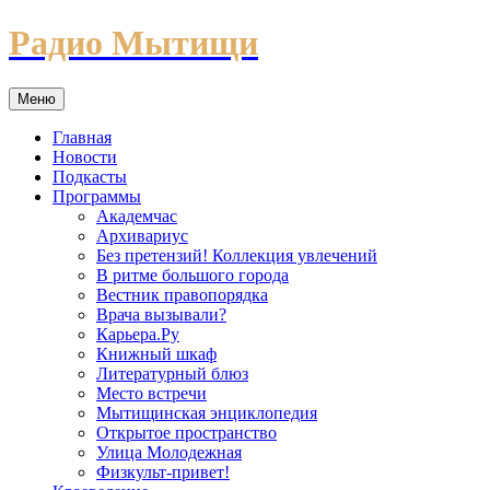
Перейти
Радио Мытищи
к
содержимому
Меню
Главная
Новости
Подкасты
Программы
Академчас
Архивариус
Без претензий! Коллекция увлечений
В ритме большого города
Вестник правопорядка
Врача вызывали?
Карьера.Ру
Книжный шкаф
Литературный блюз
Место встречи
Мытищинская энциклопедия
Открытое пространство
Улица Молодежная
Физкульт-привет!