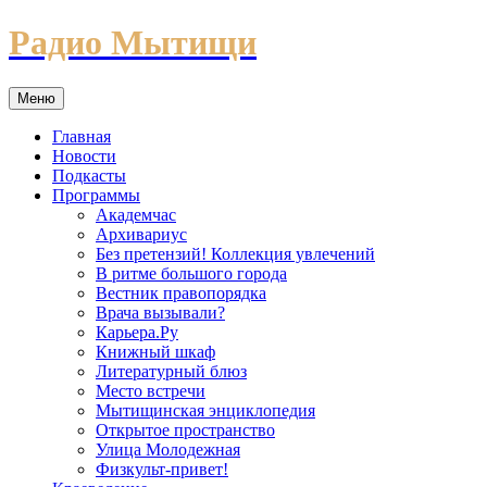
Перейти
Радио Мытищи
к
содержимому
Меню
Главная
Новости
Подкасты
Программы
Академчас
Архивариус
Без претензий! Коллекция увлечений
В ритме большого города
Вестник правопорядка
Врача вызывали?
Карьера.Ру
Книжный шкаф
Литературный блюз
Место встречи
Мытищинская энциклопедия
Открытое пространство
Улица Молодежная
Физкульт-привет!