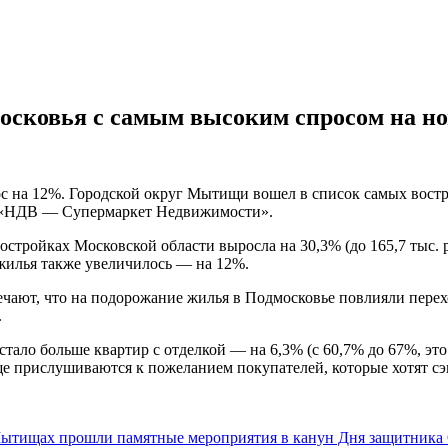
сковья с самым высоким спросом на н
с на 12%. Городской округ Мытищи вошел в список самых востр
и «НДВ — Супермаркет Недвижимости».
остройках Московской области выросла на 30,3% (до 165,7 тыс. р
 жилья также увеличилось — на 12%.
т, что на подорожание жилья в Подмосковье повлияли переход
.
тало больше квартир с отделкой — на 6,3% (с 60,7% до 67%, эт
ще прислушиваются к пожеланием покупателей, которые хотят сэк
ытищах прошли памятные мероприятия в канун Дня защитника