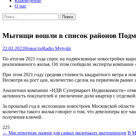
Краеведение
О нас
Найти:
Мытищи вошли в список районов Подмо
22.02.2022
Новости
Radio Mytyshi
По итогам 2021 года спрос на подмосковные новостройки выро
реализованного жилья. Об этом сообщили эксперты компани
При этом 2021 году средняя стоимость квадратного метра в нов
Несмотря на рост цен, количество сделок на первичном рынке
Аналитики компании «НДВ Супермаркет Недвижимости» отмечаю
активность покупателей и увеличение доли квартир с отделкой
За прошлый год в экспозиции новостроек Московской области с
количества такого жилья говорит о том, что девелоперы все ча
получения ключей.
225
Навигация
←
Масленичная лыжня для самых маленьких мытищинцев
В М