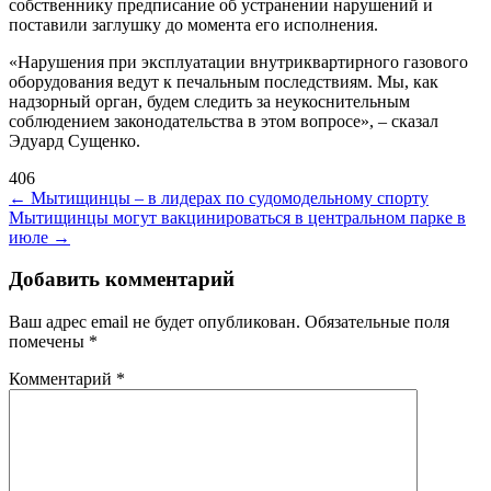
собственнику предписание об устранении нарушений и
поставили заглушку до момента его исполнения.
«Нарушения при эксплуатации внутриквартирного газового
оборудования ведут к печальным последствиям. Мы, как
надзорный орган, будем следить за неукоснительным
соблюдением законодательства в этом вопросе», – сказал
Эдуард Сущенко.
406
Навигация
←
Мытищинцы – в лидерах по судомодельному спорту
Мытищинцы могут вакцинироваться в центральном парке в
по
июле
→
записям
Добавить комментарий
Ваш адрес email не будет опубликован.
Обязательные поля
помечены
*
Комментарий
*