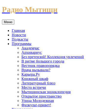
Перейти
Радио Мытищи
к
содержимому
Меню
Главная
Новости
Подкасты
Программы
Академчас
Архивариус
Без претензий! Коллекция увлечений
В ритме большого города
Вестник правопорядка
Врача вызывали?
Карьера.Ру
Книжный шкаф
Литературный блюз
Место встречи
Мытищинская энциклопедия
Открытое пространство
Улица Молодежная
Физкульт-привет!